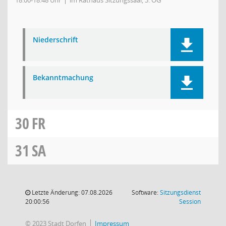
18:00-18:48 Uhr
im Rathaus Sitzungssaal, 3. OG
Niederschrift
Bekanntmachung
30
FR
31
SA
Letzte Änderung: 07.08.2026
Software:
Sitzungsdienst
(Wird in
20:00:56
Session
© 2023 Stadt Dorfen
Impressum