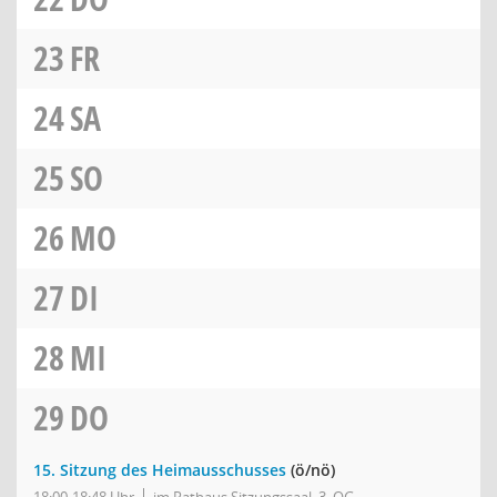
23
FR
24
SA
25
SO
26
MO
27
DI
28
MI
29
DO
15. Sitzung des Heimausschusses
(ö/nö)