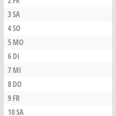
2
FR
3
SA
4
SO
5
MO
6
DI
7
MI
8
DO
9
FR
10
SA