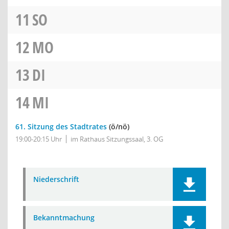
11
SO
12
MO
13
DI
14
MI
61. Sitzung des Stadtrates
(ö/nö)
19:00-20:15 Uhr
im Rathaus Sitzungssaal, 3. OG
Niederschrift
Bekanntmachung