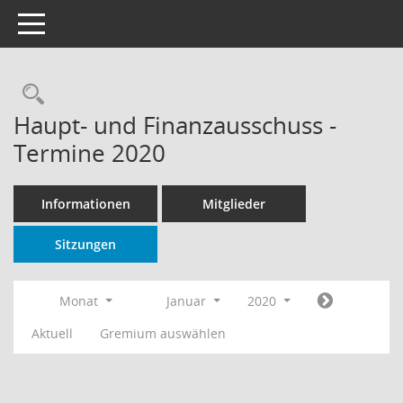
Toggle navigation
Rechercheauswahl
Haupt- und Finanzausschuss -
Termine 2020
Informationen
Mitglieder
Sitzungen
Monat
Januar
2020
Aktuell
Gremium auswählen