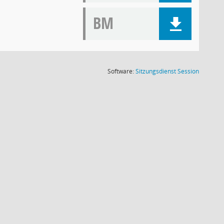
BM
(Wird in
Software:
Sitzungsdienst
Session