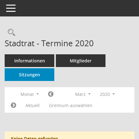
Toggle navigation
Rechercheauswahl
Stadtrat - Termine 2020
Informationen
Mitglieder
Sitzungen
Monat
März
2020
Aktuell
Gremium auswählen
Keine Daten gefunden.