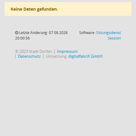
Keine Daten gefunden.
Letzte Änderung: 07.08.2026
Software:
Sitzungsdienst
(Wird in
20:00:56
Session
© 2023 Stadt Dorfen
Impressum
Datenschutz
Umsetzung:
digitalfabriX GmbH