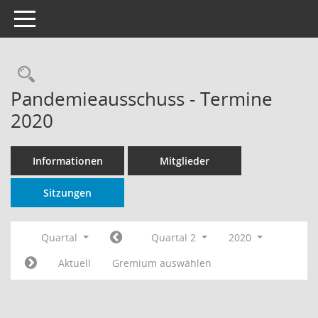
Toggle navigation
Rechercheauswahl
Pandemieausschuss - Termine
2020
Informationen
Mitglieder
Sitzungen
Quartal
Quartal 2
2020
Aktuell
Gremium auswählen