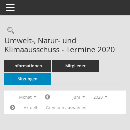
Toggle navigation
Rechercheauswahl
Umwelt-, Natur- und
Klimaausschuss - Termine 2020
Informationen
Mitglieder
Sitzungen
Monat
Juni
2020
Aktuell
Gremium auswählen