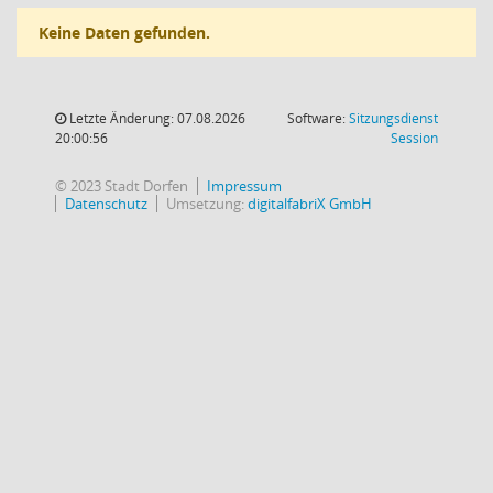
Keine Daten gefunden.
Letzte Änderung: 07.08.2026
Software:
Sitzungsdienst
(Wird in
20:00:56
Session
© 2023 Stadt Dorfen
Impressum
Datenschutz
Umsetzung:
digitalfabriX GmbH