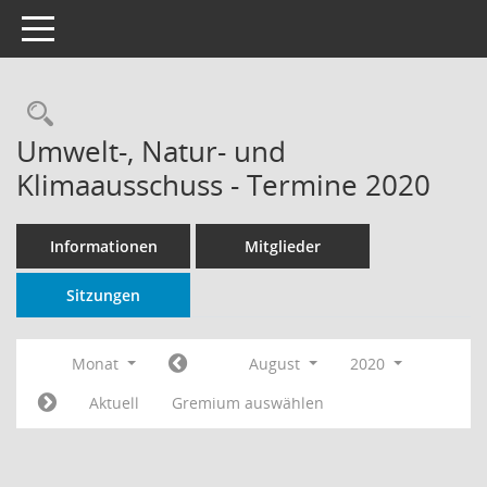
Toggle navigation
Rechercheauswahl
Umwelt-, Natur- und
Klimaausschuss - Termine 2020
Informationen
Mitglieder
Sitzungen
Monat
August
2020
Aktuell
Gremium auswählen