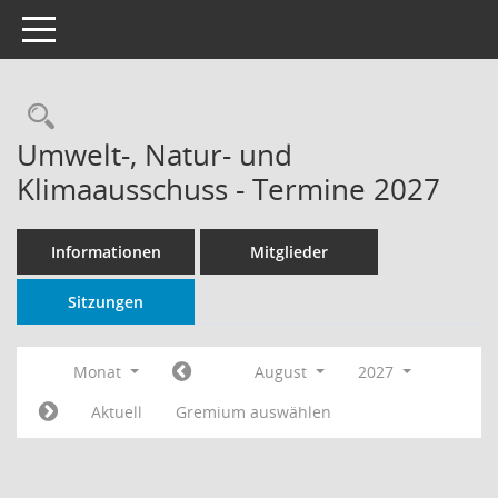
Toggle navigation
Rechercheauswahl
Umwelt-, Natur- und
Klimaausschuss - Termine 2027
Informationen
Mitglieder
Sitzungen
Monat
August
2027
Aktuell
Gremium auswählen