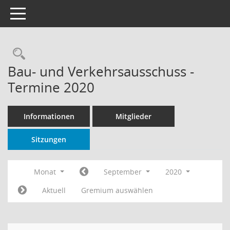
Toggle navigation
Rechercheauswahl
Bau- und Verkehrsausschuss -
Termine 2020
Informationen
Mitglieder
Sitzungen
Monat
September
2020
Aktuell
Gremium auswählen