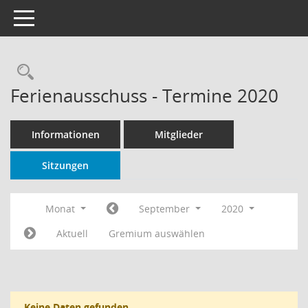
Toggle navigation
Rechercheauswahl
Ferienausschuss - Termine 2020
Informationen
Mitglieder
Sitzungen
Monat
September
2020
Aktuell
Gremium auswählen
Keine Daten gefunden.