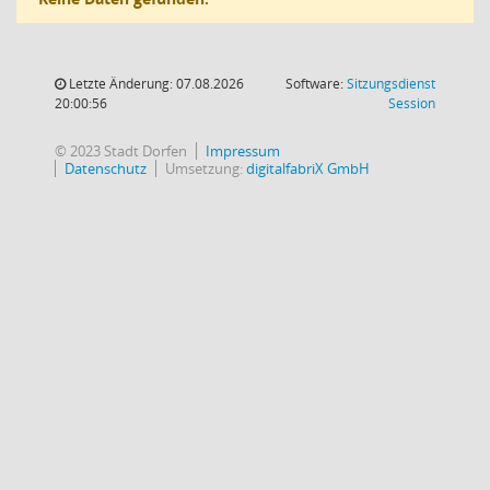
Letzte Änderung: 07.08.2026
Software:
Sitzungsdienst
(Wird in
20:00:56
Session
© 2023 Stadt Dorfen
Impressum
Datenschutz
Umsetzung:
digitalfabriX GmbH