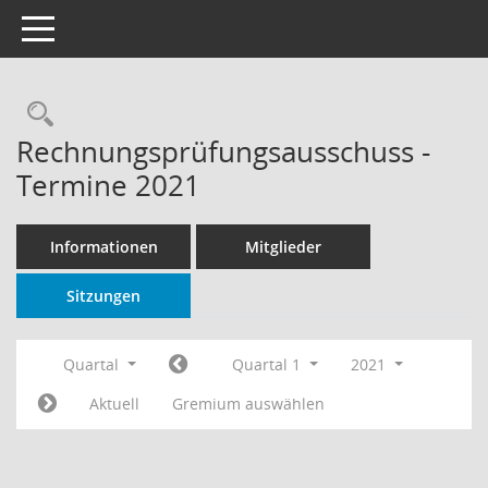
Toggle navigation
Rechercheauswahl
Rechnungsprüfungsausschuss -
Termine 2021
Informationen
Mitglieder
Sitzungen
Quartal
Quartal 1
2021
Aktuell
Gremium auswählen