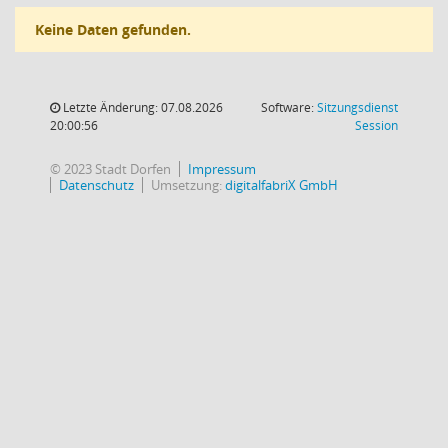
Keine Daten gefunden.
Letzte Änderung: 07.08.2026
Software:
Sitzungsdienst
(Wird in
20:00:56
Session
© 2023 Stadt Dorfen
Impressum
Datenschutz
Umsetzung:
digitalfabriX GmbH