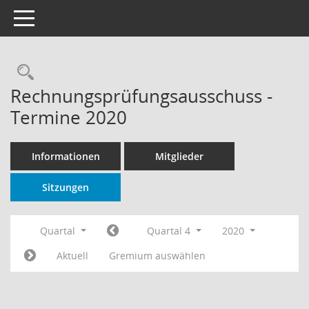
Toggle navigation
Rechercheauswahl
Rechnungsprüfungsausschuss -
Termine 2020
Informationen
Mitglieder
Sitzungen
Quartal
Quartal 4
2020
Aktuell
Gremium auswählen