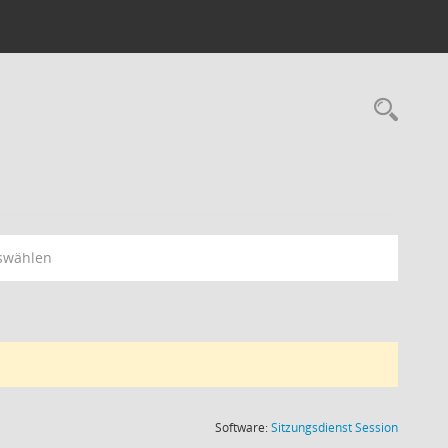
Rec
swählen
(Wird in
Software:
Sitzungsdienst
Session