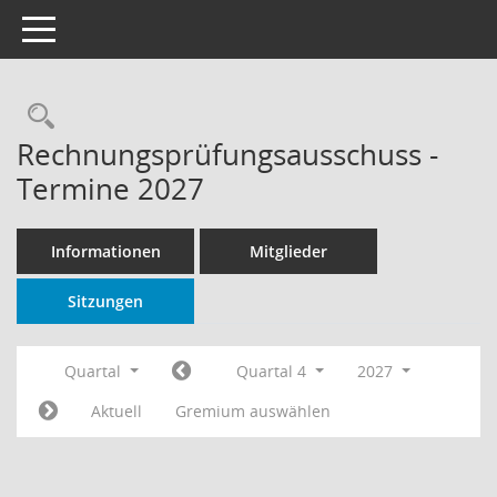
Toggle navigation
Rechercheauswahl
Rechnungsprüfungsausschuss -
Termine 2027
Informationen
Mitglieder
Sitzungen
Quartal
Quartal 4
2027
Aktuell
Gremium auswählen