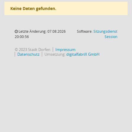
Keine Daten gefunden.
Letzte Änderung: 07.08.2026
Software:
Sitzungsdienst
(Wird in
20:00:56
Session
© 2023 Stadt Dorfen
Impressum
Datenschutz
Umsetzung:
digitalfabriX GmbH