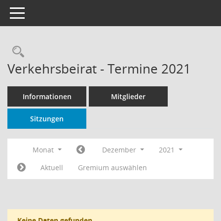
Toggle navigation
Rechercheauswahl
Verkehrsbeirat - Termine 2021
Informationen
Mitglieder
Sitzungen
Monat
Dezember
2021
Aktuell
Gremium auswählen
Keine Daten gefunden.