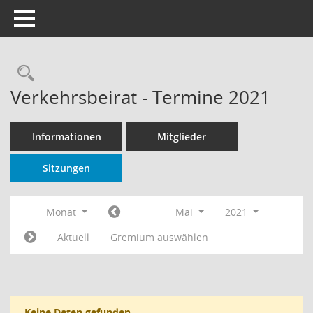
Toggle navigation
Rechercheauswahl
Verkehrsbeirat - Termine 2021
Informationen
Mitglieder
Sitzungen
Monat
Mai
2021
Aktuell
Gremium auswählen
Keine Daten gefunden.