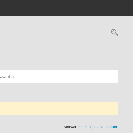
Rec
swählen
(Wird in
Software:
Sitzungsdienst
Session