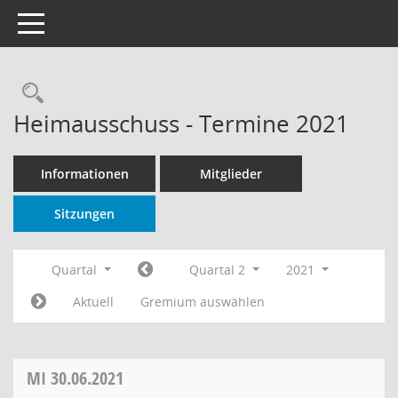
Toggle navigation
Rechercheauswahl
Heimausschuss - Termine 2021
Informationen
Mitglieder
Sitzungen
Quartal
Quartal 2
2021
Aktuell
Gremium auswählen
MI
30.06.2021