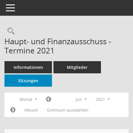
Toggle navigation
Rechercheauswahl
Haupt- und Finanzausschuss -
Termine 2021
Informationen
Mitglieder
Sitzungen
Monat
Juli
2021
Aktuell
Gremium auswählen