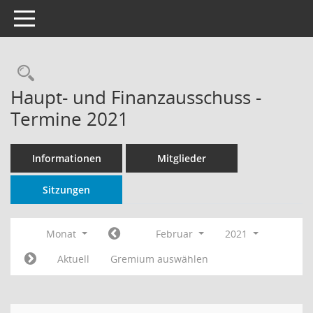
Toggle navigation
Rechercheauswahl
Haupt- und Finanzausschuss -
Termine 2021
Informationen
Mitglieder
Sitzungen
Monat
Februar
2021
Aktuell
Gremium auswählen