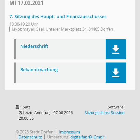
MI
17.02.2021
7. Sitzung des Haupt- und Finanzausschusses
18:00-19:20 Uhr
Jakobmayer, Saal, Unterer Marktplatz 34, 84405 Dorfen
Niederschrift
Bekanntmachung
1 Satz
Software:
(Wird in
Letzte Änderung: 07.08.2026
Sitzungsdienst
Session
20:00:56
© 2023 Stadt Dorfen
Impressum
Datenschutz
Umsetzung:
digitalfabriX GmbH