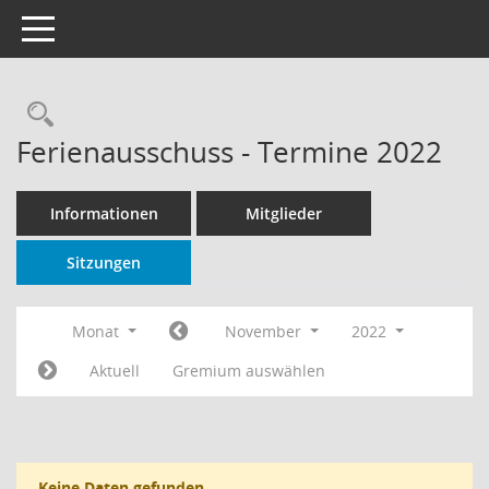
Toggle navigation
Rechercheauswahl
Ferienausschuss - Termine 2022
Informationen
Mitglieder
Sitzungen
Monat
November
2022
Aktuell
Gremium auswählen
Keine Daten gefunden.