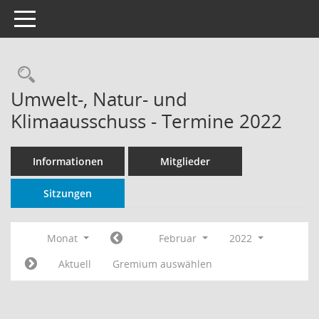
Toggle navigation
Rechercheauswahl
Umwelt-, Natur- und
Klimaausschuss - Termine 2022
Informationen
Mitglieder
Sitzungen
Monat
Februar
2022
Aktuell
Gremium auswählen