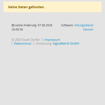
Keine Daten gefunden.
Letzte Änderung: 07.08.2026
Software:
Sitzungsdienst
(Wird in
20:00:56
Session
© 2023 Stadt Dorfen
Impressum
Datenschutz
Umsetzung:
digitalfabriX GmbH