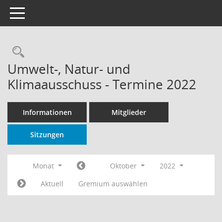
Toggle navigation
Rechercheauswahl
Umwelt-, Natur- und
Klimaausschuss - Termine 2022
Informationen
Mitglieder
Sitzungen
Monat
Oktober
2022
Aktuell
Gremium auswählen