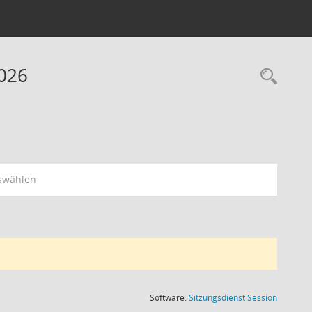
2026
Rec
swählen
(Wird in
Software:
Sitzungsdienst
Session