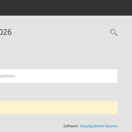
2026
Rec
swählen
(Wird in
Software:
Sitzungsdienst
Session