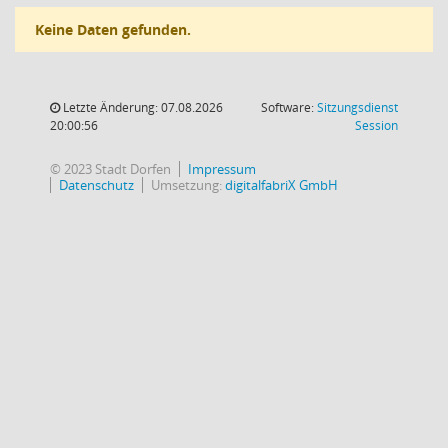
Keine Daten gefunden.
Letzte Änderung: 07.08.2026
Software:
Sitzungsdienst
(Wird in
20:00:56
Session
© 2023 Stadt Dorfen
Impressum
Datenschutz
Umsetzung:
digitalfabriX GmbH