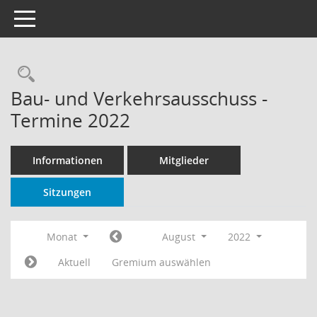
Toggle navigation
Rechercheauswahl
Bau- und Verkehrsausschuss -
Termine 2022
Informationen
Mitglieder
Sitzungen
Monat
August
2022
Aktuell
Gremium auswählen