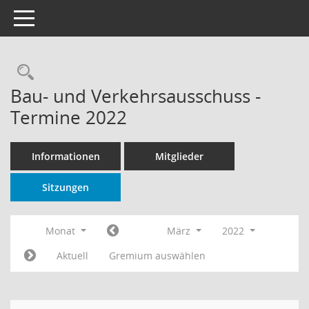
Toggle navigation
Rechercheauswahl
Bau- und Verkehrsausschuss -
Termine 2022
Informationen
Mitglieder
Sitzungen
Monat
März
2022
Aktuell
Gremium auswählen