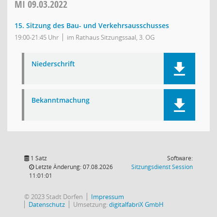
MI
09.03.2022
15. Sitzung des Bau- und Verkehrsausschusses
19:00-21:45 Uhr
im Rathaus Sitzungssaal, 3. OG
Niederschrift
Bekanntmachung
1 Satz
Software:
(Wird in
Letzte Änderung: 07.08.2026
Sitzungsdienst
Session
11:01:01
© 2023 Stadt Dorfen
Impressum
Datenschutz
Umsetzung:
digitalfabriX GmbH