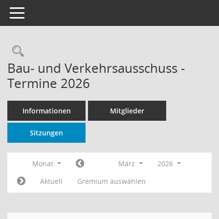
Toggle navigation
Rechercheauswahl
Bau- und Verkehrsausschuss -
Termine 2026
Informationen
Mitglieder
Sitzungen
Monat
März
2026
Aktuell
Gremium auswählen