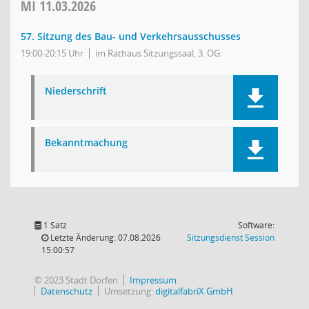
MI
11.03.2026
57. Sitzung des Bau- und Verkehrsausschusses
19:00-20:15 Uhr
im Rathaus Sitzungssaal, 3. OG
Niederschrift
Bekanntmachung
1 Satz
Software:
(Wird in
Letzte Änderung: 07.08.2026
Sitzungsdienst
Session
15:00:57
© 2023 Stadt Dorfen
Impressum
Datenschutz
Umsetzung:
digitalfabriX GmbH