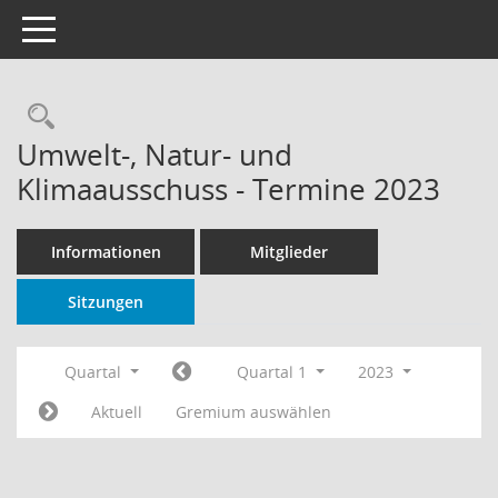
Toggle navigation
Rechercheauswahl
Umwelt-, Natur- und
Klimaausschuss - Termine 2023
Informationen
Mitglieder
Sitzungen
Quartal
Quartal 1
2023
Aktuell
Gremium auswählen