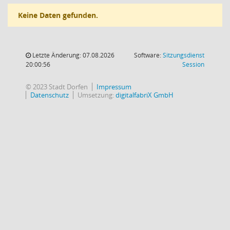
Keine Daten gefunden.
Letzte Änderung: 07.08.2026
Software:
Sitzungsdienst
(Wird in
20:00:56
Session
© 2023 Stadt Dorfen
Impressum
Datenschutz
Umsetzung:
digitalfabriX GmbH