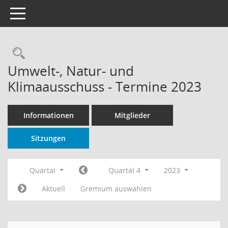
Toggle navigation
Rechercheauswahl
Umwelt-, Natur- und
Klimaausschuss - Termine 2023
Informationen
Mitglieder
Sitzungen
Quartal
Quartal 4
2023
Aktuell
Gremium auswählen