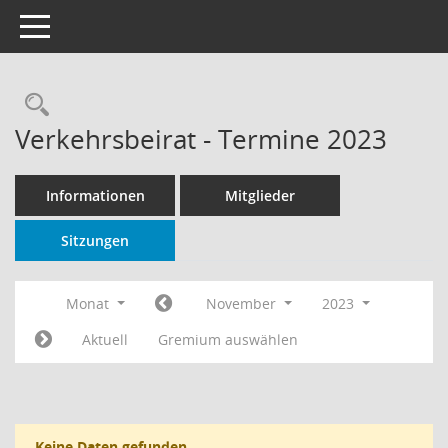
Toggle navigation
Rechercheauswahl
Verkehrsbeirat - Termine 2023
Informationen
Mitglieder
Sitzungen
Monat
November
2023
Aktuell
Gremium auswählen
Keine Daten gefunden.