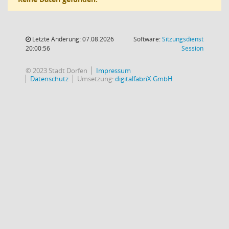
Letzte Änderung: 07.08.2026
Software:
Sitzungsdienst
(Wird in
20:00:56
Session
© 2023 Stadt Dorfen
Impressum
Datenschutz
Umsetzung:
digitalfabriX GmbH