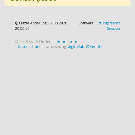
Letzte Änderung: 07.08.2026
Software:
Sitzungsdienst
(Wird in
20:00:56
Session
© 2023 Stadt Dorfen
Impressum
Datenschutz
Umsetzung:
digitalfabriX GmbH