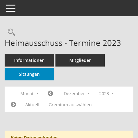
Toggle navigation
Rechercheauswahl
Heimausschuss - Termine 2023
Informationen
Mitglieder
Sitzungen
Monat
Dezember
2023
Aktuell
Gremium auswählen
Keine Daten gefunden.