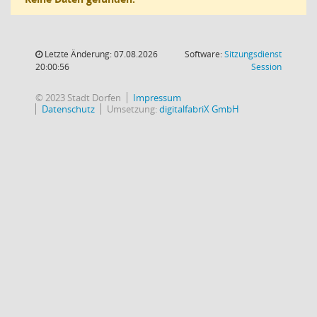
Letzte Änderung: 07.08.2026
Software:
Sitzungsdienst
(Wird in
20:00:56
Session
© 2023 Stadt Dorfen
Impressum
Datenschutz
Umsetzung:
digitalfabriX GmbH