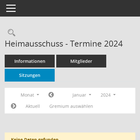
Toggle navigation
Rechercheauswahl
Heimausschuss - Termine 2024
Informationen
Mitglieder
Sitzungen
Monat
Januar
2024
Aktuell
Gremium auswählen
Keine Daten gefunden.