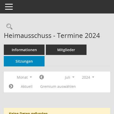
Toggle navigation
Rechercheauswahl
Heimausschuss - Termine 2024
Informationen
Mitglieder
Sitzungen
Monat
Juli
2024
Aktuell
Gremium auswählen
Keine Daten gefunden.