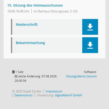
15. Sitzung des Heimausschusses
18:00-18:48 Uhr
im Rathaus Sitzungssaal, 3. OG
Niederschrift
Bekanntmachung
1 Satz
Software:
(Wird in
Letzte Änderung: 07.08.2026
Sitzungsdienst
Session
20:00:56
© 2023 Stadt Dorfen
Impressum
Datenschutz
Umsetzung:
digitalfabriX GmbH