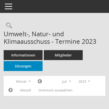
Toggle navigation
Rechercheauswahl
Umwelt-, Natur- und
Klimaausschuss - Termine 2023
Informationen
Mitglieder
Sitzungen
Monat
Juli
2023
Aktuell
Gremium auswählen