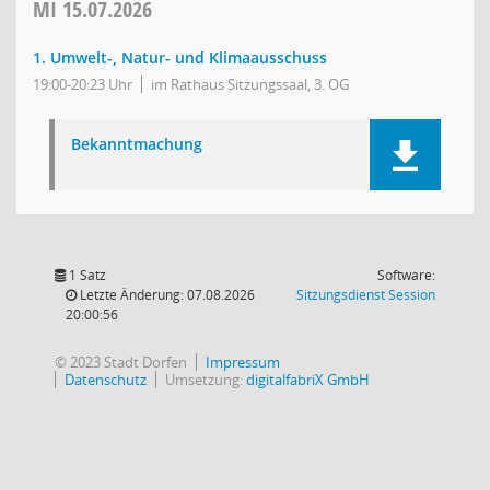
MI
15.07.2026
1. Umwelt-, Natur- und Klimaausschuss
19:00-20:23 Uhr
im Rathaus Sitzungssaal, 3. OG
Bekanntmachung
1 Satz
Software:
(Wird in
Letzte Änderung: 07.08.2026
Sitzungsdienst
Session
20:00:56
© 2023 Stadt Dorfen
Impressum
Datenschutz
Umsetzung:
digitalfabriX GmbH