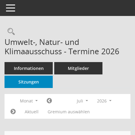
Toggle navigation
Rechercheauswahl
Umwelt-, Natur- und
Klimaausschuss - Termine 2026
Informationen
Mitglieder
Sitzungen
Monat
Juli
2026
Aktuell
Gremium auswählen