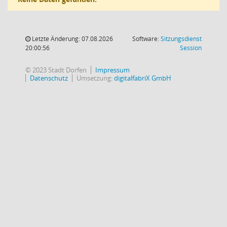
Letzte Änderung: 07.08.2026
Software:
Sitzungsdienst
(Wird in
20:00:56
Session
© 2023 Stadt Dorfen
Impressum
Datenschutz
Umsetzung:
digitalfabriX GmbH