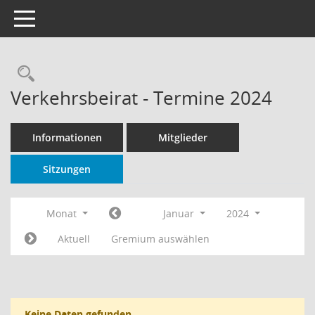
Toggle navigation
Rechercheauswahl
Verkehrsbeirat - Termine 2024
Informationen
Mitglieder
Sitzungen
Monat
Januar
2024
Aktuell
Gremium auswählen
Keine Daten gefunden.