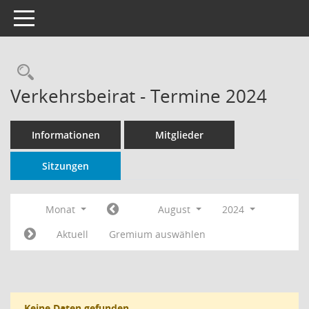
Toggle navigation
Rechercheauswahl
Verkehrsbeirat - Termine 2024
Informationen
Mitglieder
Sitzungen
Monat
August
2024
Aktuell
Gremium auswählen
Keine Daten gefunden.