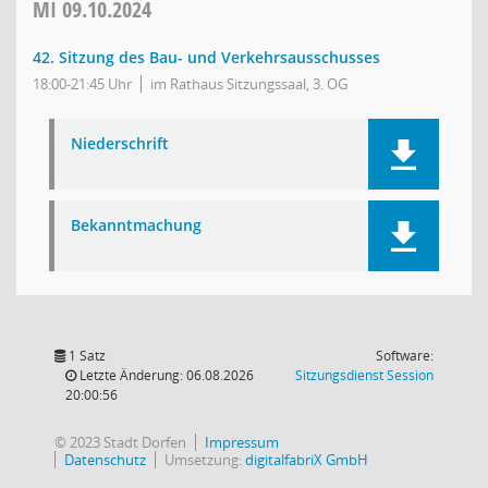
MI
09.10.2024
42. Sitzung des Bau- und Verkehrsausschusses
18:00-21:45 Uhr
im Rathaus Sitzungssaal, 3. OG
Niederschrift
Bekanntmachung
1 Satz
Software:
(Wird in
Letzte Änderung: 06.08.2026
Sitzungsdienst
Session
20:00:56
© 2023 Stadt Dorfen
Impressum
Datenschutz
Umsetzung:
digitalfabriX GmbH