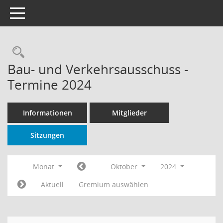
Toggle navigation
Rechercheauswahl
Bau- und Verkehrsausschuss -
Termine 2024
Informationen
Mitglieder
Sitzungen
Monat
Oktober
2024
Aktuell
Gremium auswählen