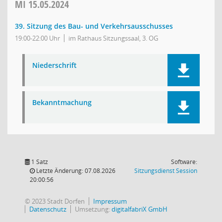
MI
15.05.2024
39. Sitzung des Bau- und Verkehrsausschusses
19:00-22:00 Uhr
im Rathaus Sitzungssaal, 3. OG
Niederschrift
Bekanntmachung
1 Satz
Software:
(Wird in
Letzte Änderung: 07.08.2026
Sitzungsdienst
Session
20:00:56
© 2023 Stadt Dorfen
Impressum
Datenschutz
Umsetzung:
digitalfabriX GmbH