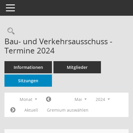
Toggle navigation
Rechercheauswahl
Bau- und Verkehrsausschuss -
Termine 2024
Informationen
Mitglieder
Sitzungen
Monat
Mai
2024
Aktuell
Gremium auswählen