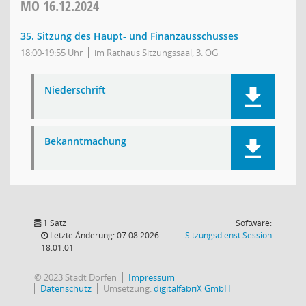
MO
16.12.2024
35. Sitzung des Haupt- und Finanzausschusses
18:00-19:55 Uhr
im Rathaus Sitzungssaal, 3. OG
Niederschrift
Bekanntmachung
1 Satz
Software:
(Wird in
Letzte Änderung: 07.08.2026
Sitzungsdienst
Session
18:01:01
© 2023 Stadt Dorfen
Impressum
Datenschutz
Umsetzung:
digitalfabriX GmbH