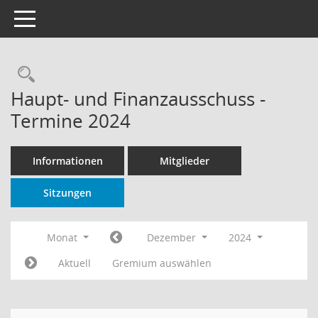
Toggle navigation
Rechercheauswahl
Haupt- und Finanzausschuss -
Termine 2024
Informationen
Mitglieder
Sitzungen
Monat
Dezember
2024
Aktuell
Gremium auswählen