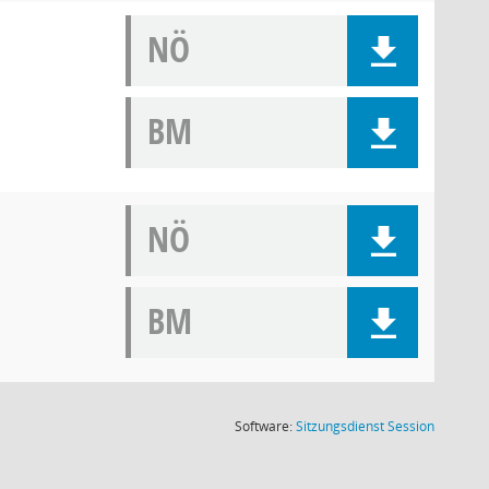
NÖ
BM
NÖ
BM
(Wird in
Software:
Sitzungsdienst
Session