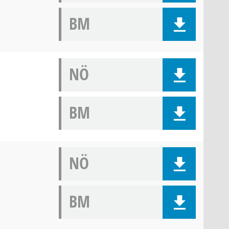
BM
NÖ
BM
NÖ
BM