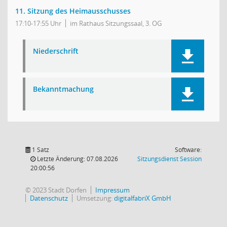
11. Sitzung des Heimausschusses
17:10-17:55 Uhr
im Rathaus Sitzungssaal, 3. OG
Niederschrift
Bekanntmachung
1 Satz
Software:
(Wird in
Letzte Änderung: 07.08.2026
Sitzungsdienst
Session
20:00:56
© 2023 Stadt Dorfen
Impressum
Datenschutz
Umsetzung:
digitalfabriX GmbH