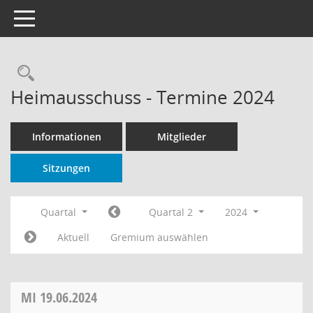
Toggle navigation
Rechercheauswahl
Heimausschuss - Termine 2024
Informationen
Mitglieder
Sitzungen
Quartal
Quartal 2
2024
Aktuell
Gremium auswählen
MI
19.06.2024