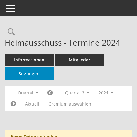
Toggle navigation
Rechercheauswahl
Heimausschuss - Termine 2024
Informationen
Mitglieder
Sitzungen
Quartal
Quartal 3
2024
Aktuell
Gremium auswählen
Keine Daten gefunden.