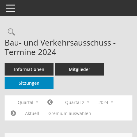
Toggle navigation
Rechercheauswahl
Bau- und Verkehrsausschuss -
Termine 2024
Informationen
Mitglieder
Sitzungen
Quartal
Quartal 2
2024
Aktuell
Gremium auswählen