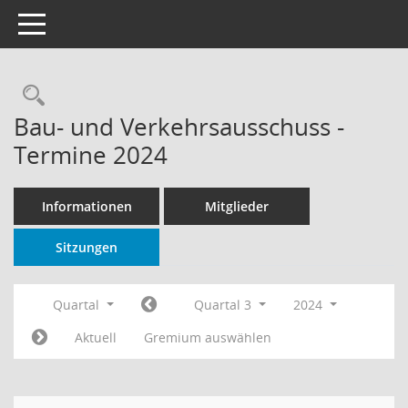
Toggle navigation
Rechercheauswahl
Bau- und Verkehrsausschuss -
Termine 2024
Informationen
Mitglieder
Sitzungen
Quartal
Quartal 3
2024
Aktuell
Gremium auswählen