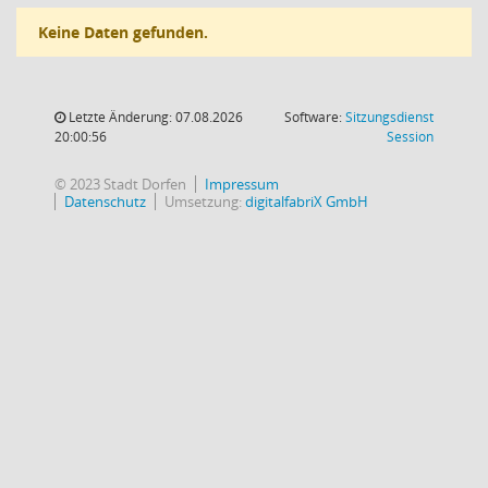
Keine Daten gefunden.
Letzte Änderung: 07.08.2026
Software:
Sitzungsdienst
(Wird in
20:00:56
Session
© 2023 Stadt Dorfen
Impressum
Datenschutz
Umsetzung:
digitalfabriX GmbH