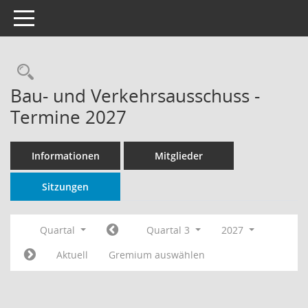
Toggle navigation
Rechercheauswahl
Bau- und Verkehrsausschuss -
Termine 2027
Informationen
Mitglieder
Sitzungen
Quartal
Quartal 3
2027
Aktuell
Gremium auswählen