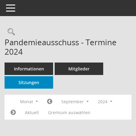
Toggle navigation
Rechercheauswahl
Pandemieausschuss - Termine
2024
Informationen
Mitglieder
Sitzungen
Monat
September
2024
Aktuell
Gremium auswählen